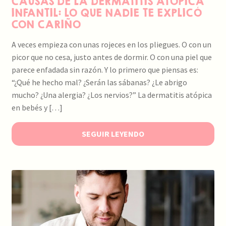
CAUSAS DE LA DERMATITIS ATÓPICA
INFANTIL: LO QUE NADIE TE EXPLICÓ
CON CARIÑO
A veces empieza con unas rojeces en los pliegues. O con un
picor que no cesa, justo antes de dormir. O con una piel que
parece enfadada sin razón. Y lo primero que piensas es:
“¿Qué he hecho mal? ¿Serán las sábanas? ¿Le abrigo
mucho? ¿Una alergia? ¿Los nervios?” La dermatitis atópica
en bebés y […]
SEGUIR LEYENDO